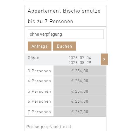
Appartement Bischofsmütze
bis zu 7 Personen
Anfrage
Buchen
Gäste
2026-07-04
2026
2026-08-29
2026
3 Personen
€ 254,00
€ 2
4 Personen
€ 254,00
€ 2
5 Personen
€ 254,00
€ 2
6 Personen
€ 254,00
€ 2
7 Personen
€ 267,00
€ 2
Preise pro Nacht exkl.